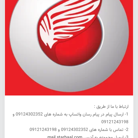
ارتباط با ما از طریق :
1- ارسال پیام در پیام رسان واتساپ به شماره های 09124302352 و
09121243198
2- تماس با شماره های 09124302352 و 09121243198
3- ایمیل مجموعه به آدرس
mail.starbaal.com