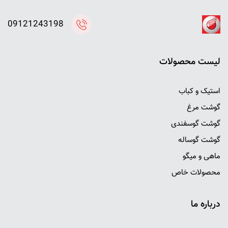
09121243198
ليست محصولات
استیک و کباب
گوشت مرغ
گوشت گوسفندی
گوشت گوساله
ماهی و میگو
محصولات خاص
درباره ما