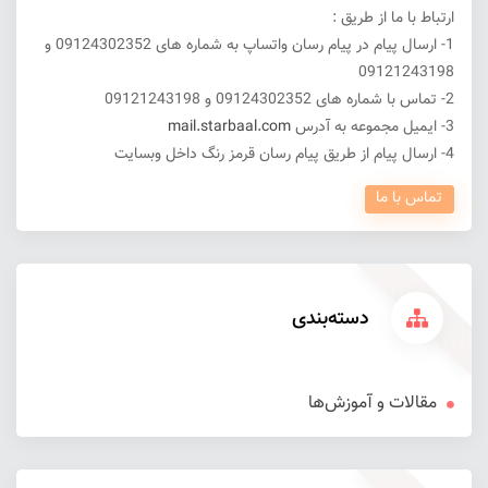
ارتباط با ما از طریق :
1- ارسال پیام در پیام رسان واتساپ به شماره های 09124302352 و
09121243198
2- تماس با شماره های 09124302352 و 09121243198
3- ایمیل مجموعه به آدرس
mail.starbaal.com
4- ارسال پیام از طریق پیام رسان قرمز رنگ داخل وبسایت
تماس با ما
دسته‌بندی
مقالات و آموزش‌ها