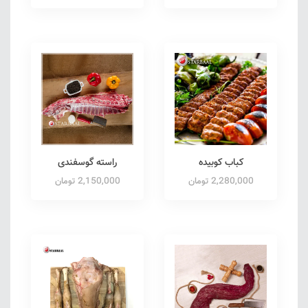
کباب کوبیده
راسته گوسفندی
2,280,000 تومان
2,150,000 تومان