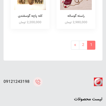
راسته گوساله
کله پاچه گوسفندی
2,980,000 تومان
2,200,000 تومان
»
2
1
09121243198
ليست محصولات