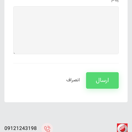
ارسال
انصراف
09121243198